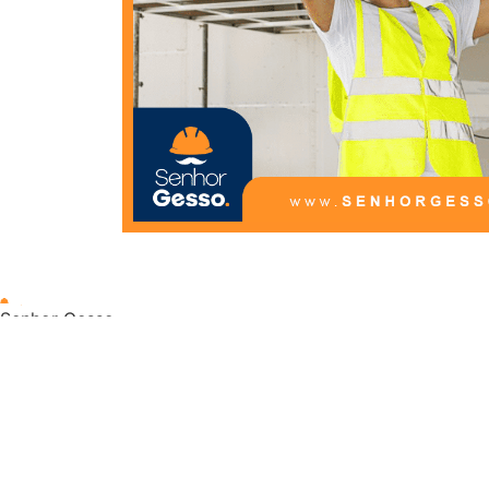
Senhor Gesso
Paredes de Divisórias e Forro de Teto Drywall