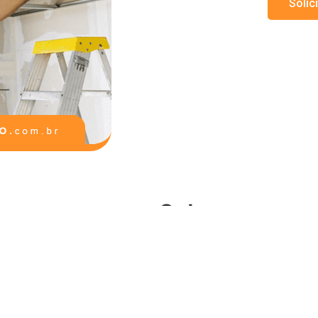
Solic
Sobre
Equipe
História
Carreiras
Privacidade