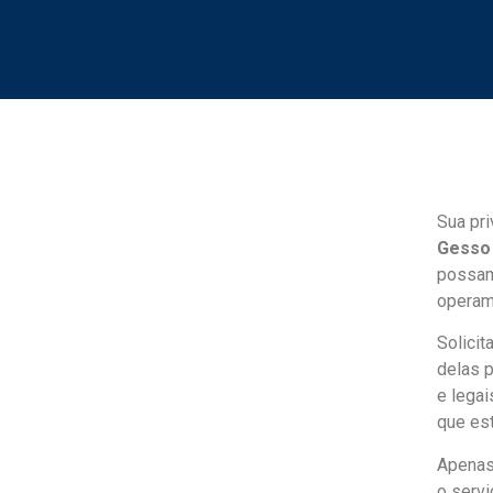
Sua pri
Gesso
possam
operam
Solici
delas p
e lega
que es
Apenas
o serv