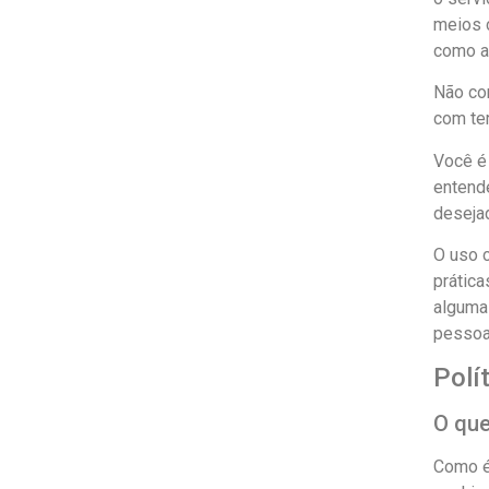
meios c
como ac
Não co
com ter
Você é 
entend
deseja
O uso 
prática
alguma
pessoa
Polí
O que
Como é