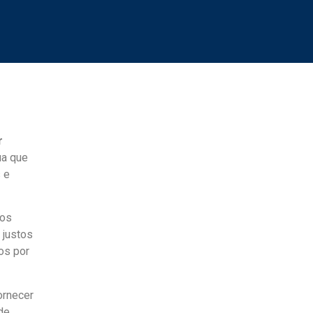
r
ua que
 e
mos
 justos
os por
ornecer
de