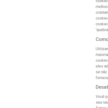
cookie
melhora
coleta
cookie
cookie
‘quebra
Como
Utiliza
maiori
cookie
eles a
se não 
fornece
Desat
Você p
seu nav