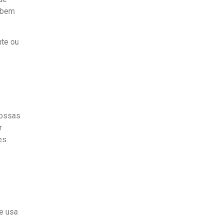
— bem
nte ou
nossas
r
es
e usa