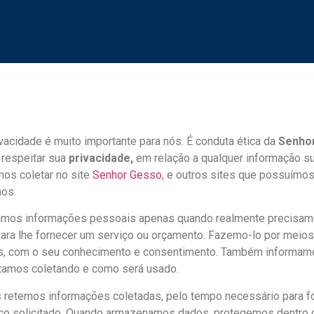
vacidade é muito importante para nós. É conduta ética da
Senho
respeitar sua
privacidade,
em relação a qualquer informação s
os coletar no site
Senhor Gesso
, e outros sites que possuímos
os.
tamos informações pessoais apenas quando realmente precisa
ara lhe fornecer um serviço ou orçamento. Fazemo-lo por meios
is, com o seu conhecimento e consentimento. Também informam
tamos coletando e como será usado.
 retemos informações coletadas, pelo tempo necessário para f
iço solicitado. Quando armazenamos dados, protegemos dentro 