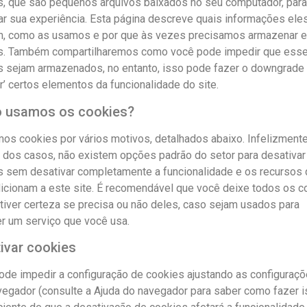
s, que são pequenos arquivos baixados no seu computador, para
r sua experiência. Esta página descreve quais informações ele
m, como as usamos e por que às vezes precisamos armazenar 
s. Também compartilharemos como você pode impedir que ess
s sejam armazenados, no entanto, isso pode fazer o downgrade
r’ certos elementos da funcionalidade do site.
 usamos os cookies?
mos cookies por vários motivos, detalhados abaixo. Infelizmente
a dos casos, não existem opções padrão do setor para desativar
s sem desativar completamente a funcionalidade e os recursos
dicionam a este site. É recomendável que você deixe todos os c
tiver certeza se precisa ou não deles, caso sejam usados ​​para
r um serviço que você usa.
ivar cookies
ode impedir a configuração de cookies ajustando as configuraç
egador (consulte a Ajuda do navegador para saber como fazer i