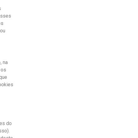
s
esses
es
 ou
, na
 os
 que
ookies
ões do
sso).