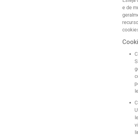
Esteja 
e de mu
geralm
recurso
cookie
Cooki
C
S
g
c
p
l
C
U
l
v
l