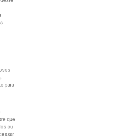
 deste
e
os
Esses
,
e para
s
pre que
dos ou
acessar