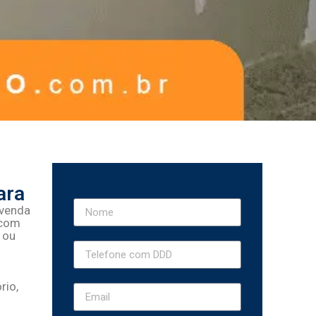
ara
 venda
 com
 ou
rio,