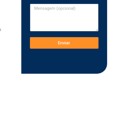
o
u
Enviar